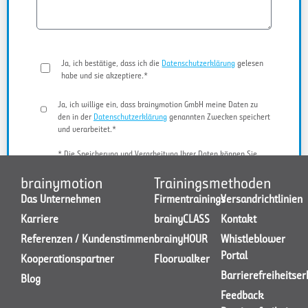
Ja, ich bestätige, dass ich die
Datenschutzerklärung
gelesen
habe und sie akzeptiere.*
Ja, ich willige ein, dass brainymotion GmbH meine Daten zu
den in der
Datenschutzerklärung
genannten Zwecken speichert
und verarbeitet.*
* Die Speicherung und Verarbeitung Ihrer Daten können Sie
jederzeit widerrufen.
brainymotion
Trainingsmethoden
Das Unternehmen
Firmentrainings
Versandrichtlinien
Karriere
brainyCLASS
Kontakt
JETZT KONTAKT AUFNEHMEN
Referenzen / Kundenstimmen
brainyHOUR
Whistleblower
Portal
Kooperationspartner
Floorwalker
Barrierefreiheitse
Blog
Feedback