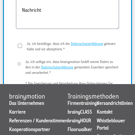
Nachricht
Ja, ich bestätige, dass ich die
Datenschutzerklärung
gelesen
habe und sie akzeptiere.*
Ja, ich willige ein, dass brainymotion GmbH meine Daten zu
den in der
Datenschutzerklärung
genannten Zwecken speichert
und verarbeitet.*
* Die Speicherung und Verarbeitung Ihrer Daten können Sie
jederzeit widerrufen.
brainymotion
Trainingsmethoden
Das Unternehmen
Firmentrainings
Versandrichtlinien
Karriere
brainyCLASS
Kontakt
JETZT KONTAKT AUFNEHMEN
Referenzen / Kundenstimmen
brainyHOUR
Whistleblower
Portal
Kooperationspartner
Floorwalker