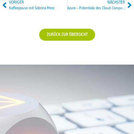
VORIGER
NÄCHSTER
Kaffeepause mit Sabrina Merz
Azure – Potentiale des Cloud-Computings – Ein Interview mit Sascha Dittmann
ZURÜCK ZUR ÜBERSICHT