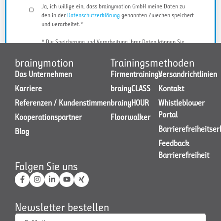
Ja, ich willige ein, dass brainymotion GmbH meine Daten zu
den in der
Datenschutzerklärung
genannten Zwecken speichert
und verarbeitet.*
* Die Speicherung und Verarbeitung Ihrer Daten können Sie
jederzeit widerrufen.
brainymotion
Trainingsmethoden
Das Unternehmen
Firmentrainings
Versandrichtlinien
Karriere
brainyCLASS
Kontakt
JETZT KONTAKT AUFNEHMEN
Referenzen / Kundenstimmen
brainyHOUR
Whistleblower
Portal
Kooperationspartner
Floorwalker
Barrierefreiheitse
Blog
Feedback
Barrierefreiheit
Folgen Sie uns
Newsletter bestellen