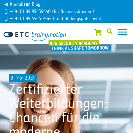
Kontakt
Blog
+49 (0) 89 95459440 (für Businesskunden)
+49 (0) 89 4444 39640 (mit Bildungsgutschein)
8. Mai 2024
Zertifizierter
Weiterbildungen:
Chancen für die
moderne