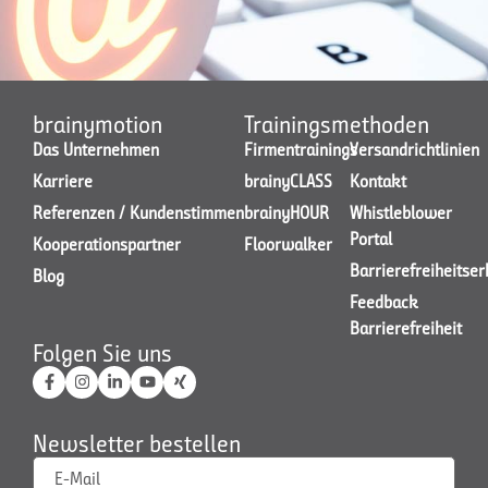
brainymotion
Trainingsmethoden
Das Unternehmen
Firmentrainings
Versandrichtlinien
Karriere
brainyCLASS
Kontakt
Referenzen / Kundenstimmen
brainyHOUR
Whistleblower
Portal
Kooperationspartner
Floorwalker
Barrierefreiheitse
Blog
Feedback
Barrierefreiheit
Folgen Sie uns
Newsletter bestellen
E-Mail