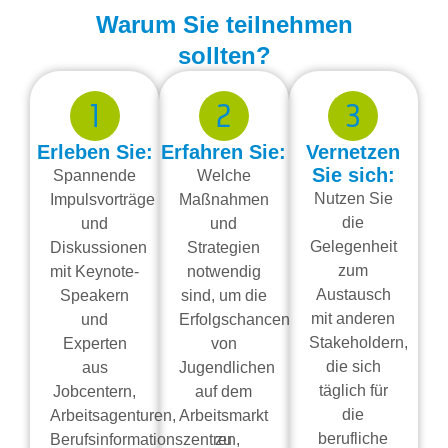
Warum Sie teilnehmen
sollten?
1
2
3
Erleben Sie:
Erfahren Sie:
Vernetzen
Sie sich:
Spannende
Welche
Nutzen Sie
Impulsvorträge
Maßnahmen
die
und
und
Gelegenheit
Diskussionen
Strategien
zum
mit Keynote-
notwendig
Austausch
Speakern
sind, um die
mit anderen
und
Erfolgschancen
Stakeholdern,
Experten
von
die sich
aus
Jugendlichen
täglich für
Jobcentern,
auf dem
die
Arbeitsagenturen,
Arbeitsmarkt
berufliche
Berufsinformationszentren,
zu