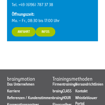
Tel. +49 (6196) 787 37 38
Öffnungszeit:
Mo. – Fr., 08:30 bis 17:00 Uhr
ANFAHRT
INFOS
brainymotion
Trainingsmethoden
Das Unternehmen
Firmentrainings
Versandrichtlinien
Karriere
brainyCLASS
Kontakt
Referenzen / Kundenstimmen
brainyHOUR
Whistleblower
Portal
Kooperationspartner
Floorwalker