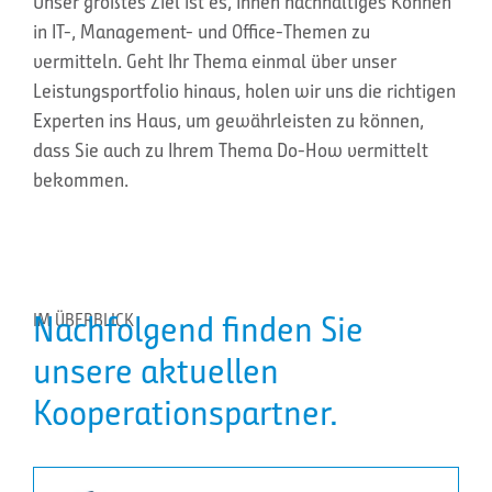
Unser größtes Ziel ist es, Ihnen nachhaltiges Können
in IT-, Management- und Office-Themen zu
vermitteln. Geht Ihr Thema einmal über unser
Leistungsportfolio hinaus, holen wir uns die richtigen
Experten ins Haus, um gewährleisten zu können,
dass Sie auch zu Ihrem Thema Do-How vermittelt
bekommen.
Nachfolgend finden Sie
IM ÜBERBLICK
unsere aktuellen
Kooperationspartner.