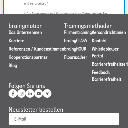
und verarbeitet.*
* Die Speicherung und Verarbeitung Ihrer Daten können Sie
jederzeit widerrufen.
brainymotion
Trainingsmethoden
Das Unternehmen
Firmentrainings
Versandrichtlinien
Karriere
brainyCLASS
Kontakt
JETZT KONTAKT AUFNEHMEN
Referenzen / Kundenstimmen
brainyHOUR
Whistleblower
Portal
Kooperationspartner
Floorwalker
Barrierefreiheitse
Blog
Feedback
Barrierefreiheit
Folgen Sie uns
Newsletter bestellen
E-Mail