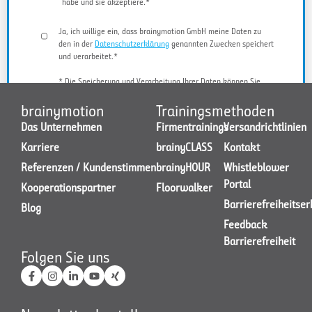
habe und sie akzeptiere.*
Ja, ich willige ein, dass brainymotion GmbH meine Daten zu
den in der
Datenschutzerklärung
genannten Zwecken speichert
und verarbeitet.*
* Die Speicherung und Verarbeitung Ihrer Daten können Sie
jederzeit widerrufen.
brainymotion
Trainingsmethoden
Das Unternehmen
Firmentrainings
Versandrichtlinien
Karriere
brainyCLASS
Kontakt
JETZT KONTAKT AUFNEHMEN
Referenzen / Kundenstimmen
brainyHOUR
Whistleblower
Portal
Kooperationspartner
Floorwalker
Barrierefreiheitse
Blog
Feedback
Barrierefreiheit
Folgen Sie uns