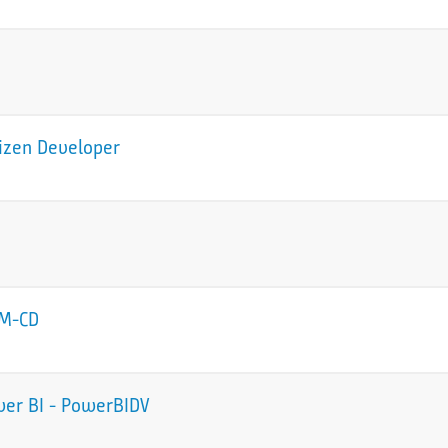
tizen Developer
CM-CD
wer BI - PowerBIDV