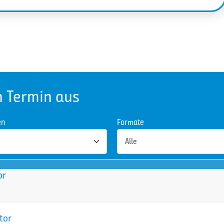
n Termin aus
en
Formate
or
tor