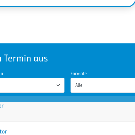
n Termin aus
en
Formate
or
tor