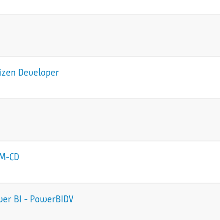
tizen Developer
CM-CD
wer BI - PowerBIDV