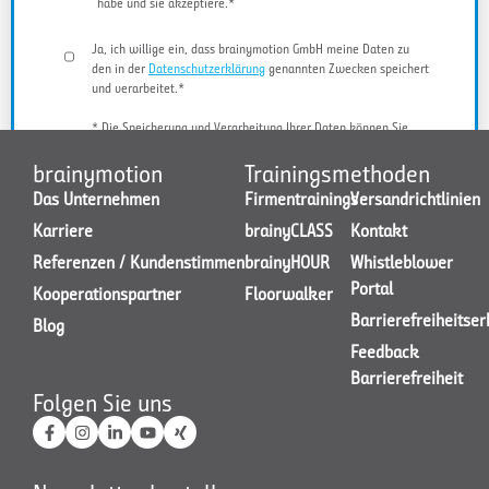
habe und sie akzeptiere.*
Ja, ich willige ein, dass brainymotion GmbH meine Daten zu
den in der
Datenschutzerklärung
genannten Zwecken speichert
und verarbeitet.*
* Die Speicherung und Verarbeitung Ihrer Daten können Sie
jederzeit widerrufen.
brainymotion
Trainingsmethoden
Das Unternehmen
Firmentrainings
Versandrichtlinien
Karriere
brainyCLASS
Kontakt
JETZT KONTAKT AUFNEHMEN
Referenzen / Kundenstimmen
brainyHOUR
Whistleblower
Portal
Kooperationspartner
Floorwalker
Barrierefreiheitse
Blog
Feedback
Barrierefreiheit
Folgen Sie uns