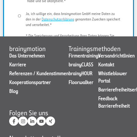
habe und sie akzeptiere.*
Ja, ich willige ein, dass brainymotion GmbH meine Daten zu
den in der
Datenschutzerklärung
genannten Zwecken speichert
und verarbeitet.*
* Die Speicherung und Verarbeitung Ihrer Daten können Sie
jederzeit widerrufen.
brainymotion
Trainingsmethoden
Das Unternehmen
Firmentrainings
Versandrichtlinien
Karriere
brainyCLASS
Kontakt
JETZT KONTAKT AUFNEHMEN
Referenzen / Kundenstimmen
brainyHOUR
Whistleblower
Portal
Kooperationspartner
Floorwalker
Barrierefreiheitse
Blog
Feedback
Barrierefreiheit
Folgen Sie uns