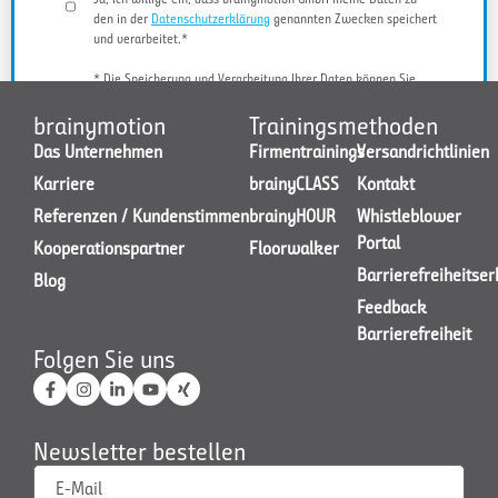
den in der
Datenschutzerklärung
genannten Zwecken speichert
und verarbeitet.*
* Die Speicherung und Verarbeitung Ihrer Daten können Sie
jederzeit widerrufen.
brainymotion
Trainingsmethoden
Das Unternehmen
Firmentrainings
Versandrichtlinien
Karriere
brainyCLASS
Kontakt
JETZT KONTAKT AUFNEHMEN
Referenzen / Kundenstimmen
brainyHOUR
Whistleblower
Portal
Kooperationspartner
Floorwalker
Barrierefreiheitse
Blog
Feedback
Barrierefreiheit
Folgen Sie uns
Newsletter bestellen
E-Mail