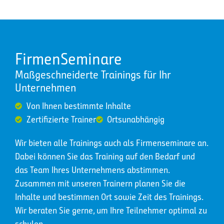
Use the data classification dashboard to
Create keyword dictionary
Test and create your DLP policy
Create and assign an auto-labeling policy
monitor sensitivity labels
Define policy settings for your DLP policy
Create a data loss prevention (DLP) policy
FirmenSeminare
Identify sensitive data with optical
Maßgeschneiderte Trainings für Ihr
character recognition (preview)
Unternehmen
Identify content to protect
Von Ihnen bestimmte Inhalte
Zertifizierte Trainer
Ortsunabhängig
Data loss prevention overview
Wir bieten alle Trainings auch als Firmenseminare an.
Dabei können Sie das Training auf den Bedarf und
Implement the Microsoft Purview Extensio
das Team Ihres Unternehmens abstimmen.
Zusammen mit unseren Trainern planen Sie die
Inhalte und bestimmen Ort sowie Zeit des Trainings.
Wir beraten Sie gerne, um Ihre Teilnehmer optimal zu
schulen.