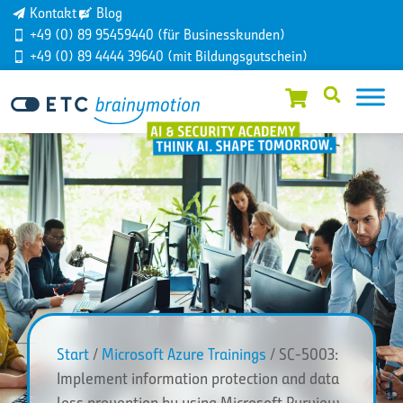
Kontakt
Blog
+49 (0) 89 95459440 (für Businesskunden)
+49 (0) 89 4444 39640 (mit Bildungsgutschein)
Start
/
Microsoft Azure Trainings
/ SC-5003:
Implement information protection and data
loss prevention by using Microsoft Purview