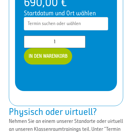
690,00
€
Startdatum und Ort wählen
SC-
IN DEN WARENKORB
5003:
Implement
information
protection
and
data
loss
prevention
by
using
Physisch oder virtuell?
Microsoft
Purview
Menge
Nehmen Sie an einem unserer Standorte oder virtuell
an unseren Klassenraumtrainings teil. Unter “Termin