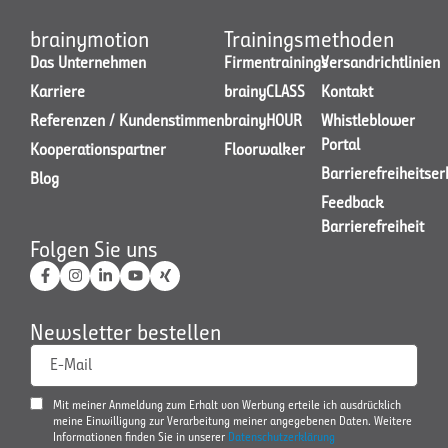
jederzeit widerrufen.
brainymotion
Trainingsmethoden
Das Unternehmen
Firmentrainings
Versandrichtlinien
Karriere
brainyCLASS
Kontakt
JETZT KONTAKT AUFNEHMEN
Referenzen / Kundenstimmen
brainyHOUR
Whistleblower
Portal
Kooperationspartner
Floorwalker
Barrierefreiheitse
Blog
Feedback
Barrierefreiheit
Folgen Sie uns
Newsletter bestellen
E-Mail
Mit meiner Anmeldung zum Erhalt von Werbung erteile ich ausdrücklich
meine Einwilligung zur Verarbeitung meiner angegebenen Daten. Weitere
Informationen finden Sie in unserer
Datenschutzerklärung