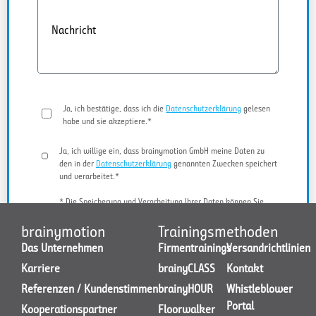
Nachricht
Ja, ich bestätige, dass ich die
Datenschutzerklärung
gelesen
habe und sie akzeptiere.*
Ja, ich willige ein, dass brainymotion GmbH meine Daten zu
den in der
Datenschutzerklärung
genannten Zwecken speichert
und verarbeitet.*
* Die Speicherung und Verarbeitung Ihrer Daten können Sie
jederzeit widerrufen.
brainymotion
Trainingsmethoden
Das Unternehmen
Firmentrainings
Versandrichtlinien
Karriere
brainyCLASS
Kontakt
JETZT KONTAKT AUFNEHMEN
Referenzen / Kundenstimmen
brainyHOUR
Whistleblower
Portal
Kooperationspartner
Floorwalker