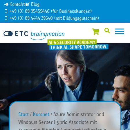
Kontakt
Blog
+49 (0) 89 95459440 (für Businesskunden)
+49 (0) 89 4444 39640 (mit Bildungsgutschein)
Start
/
Kursnet
/ Azure Administrator and
Windows Server Hybrid Associate mit
Zusatzqualifikation Netzwerktechnologie