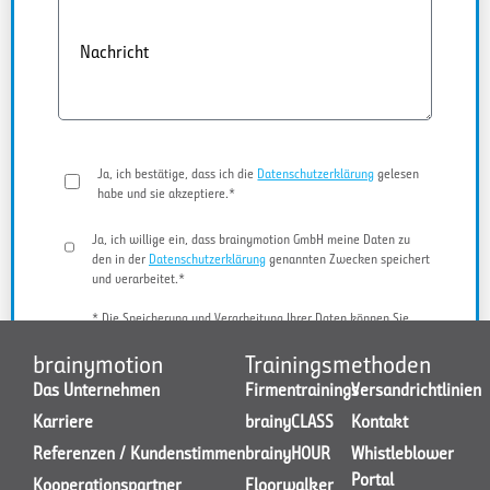
Nachricht
Ja, ich bestätige, dass ich die
Datenschutzerklärung
gelesen
habe und sie akzeptiere.*
Ja, ich willige ein, dass brainymotion GmbH meine Daten zu
den in der
Datenschutzerklärung
genannten Zwecken speichert
und verarbeitet.*
* Die Speicherung und Verarbeitung Ihrer Daten können Sie
jederzeit widerrufen.
brainymotion
Trainingsmethoden
Das Unternehmen
Firmentrainings
Versandrichtlinien
Karriere
brainyCLASS
Kontakt
JETZT KONTAKT AUFNEHMEN
Referenzen / Kundenstimmen
brainyHOUR
Whistleblower
Portal
Kooperationspartner
Floorwalker