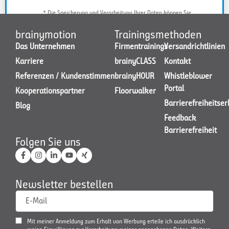
* Die Speicherung und Verarbeitung Ihrer Daten können Sie
jederzeit widerrufen.
brainymotion
Trainingsmethoden
Das Unternehmen
Firmentrainings
Versandrichtlinien
Karriere
brainyCLASS
Kontakt
JETZT KONTAKT AUFNEHMEN
Referenzen / Kundenstimmen
brainyHOUR
Whistleblower
Portal
Kooperationspartner
Floorwalker
Barrierefreiheitse
Blog
Feedback
Barrierefreiheit
Folgen Sie uns
Newsletter bestellen
E-Mail
Mit meiner Anmeldung zum Erhalt von Werbung erteile ich ausdrücklich