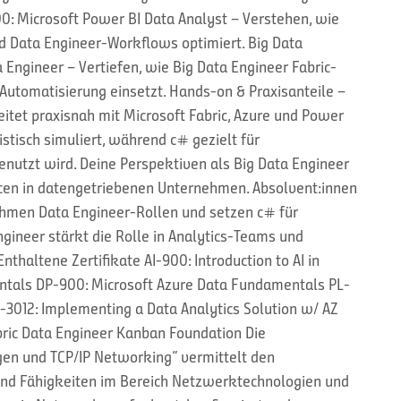
300: Microsoft Power BI Data Analyst – Verstehen, wie
nd Data Engineer-Workflows optimiert. Big Data
 Engineer – Vertiefen, wie Big Data Engineer Fabric-
Automatisierung einsetzt. Hands-on & Praxisanteile –
eitet praxisnah mit Microsoft Fabric, Azure und Power
stisch simuliert, während c# gezielt für
nutzt wird. Deine Perspektiven als Big Data Engineer
ncen in datengetriebenen Unternehmen. Absolvent:innen
ehmen Data Engineer-Rollen und setzen c# für
ngineer stärkt die Rolle in Analytics-Teams und
nthaltene Zertifikate AI-900: Introduction to AI in
ntals DP-900: Microsoft Azure Data Fundamentals PL-
-3012: Implementing a Data Analytics Solution w/ AZ
bric Data Engineer Kanban Foundation Die
en und TCP/IP Networking“ vermittelt den
nd Fähigkeiten im Bereich Netzwerktechnologien und