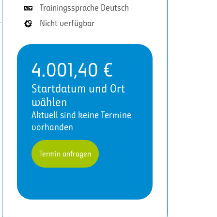
Trainingssprache Deutsch
Nicht verfügbar
4.001,40
€
Startdatum und Ort
wählen
Aktuell sind keine Termine
vorhanden
Termin anfragen