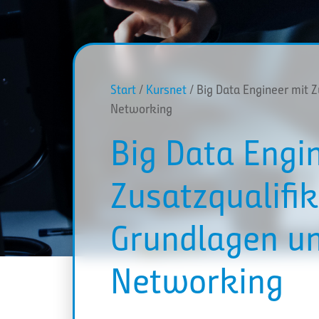
Start
/
Kursnet
/ Big Data Engineer mit 
Networking
Big Data Engi
Zusatzqualifi
Grundlagen un
Networking