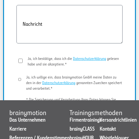
Nachricht
Ja, ich bestätige, dass ich die
Datenschutzerklärung
gelesen
habe und sie akzeptiere.*
Ja, ich willige ein, dass brainymotion GmbH meine Daten zu
den in der
Datenschutzerklärung
genannten Zwecken speichert
und verarbeitet.*
* Die Speicherung und Verarbeitung Ihrer Daten können Sie
jederzeit widerrufen.
brainymotion
Trainingsmethoden
Das Unternehmen
Firmentrainings
Versandrichtlinien
Karriere
brainyCLASS
Kontakt
JETZT KONTAKT AUFNEHMEN
Referenzen / Kundenstimmen
brainyHOUR
Whistleblower