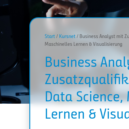
Start
/
Kursnet
/ Business Analyst mit Zu
Maschinelles Lernen & Visualisierung
Business Anal
Zusatzqualifi
Data Science,
Lernen & Visua