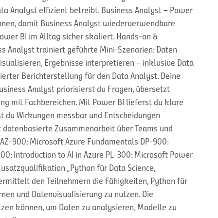
ta Analyst effizient betreibt. Business Analyst – Power
ionen, damit Business Analyst wiederverwendbare
wer BI im Alltag sicher skaliert. Hands-on &
s Analyst trainiert geführte Mini-Szenarien: Daten
sualisieren, Ergebnisse interpretieren – inklusive Data
erter Berichterstellung für den Data Analyst. Deine
siness Analyst priorisierst du Fragen, übersetzt
g mit Fachbereichen. Mit Power BI lieferst du klare
hst du Wirkungen messbar und Entscheidungen
rkt datenbasierte Zusammenarbeit über Teams und
e AZ-900: Microsoft Azure Fundamentals DP-900:
0: Introduction to AI in Azure PL-300: Microsoft Power
usatzqualifikation „Python für Data Science,
ermittelt den Teilnehmern die Fähigkeiten, Python für
nen und Datenvisualisierung zu nutzen. Die
etzen können, um Daten zu analysieren, Modelle zu