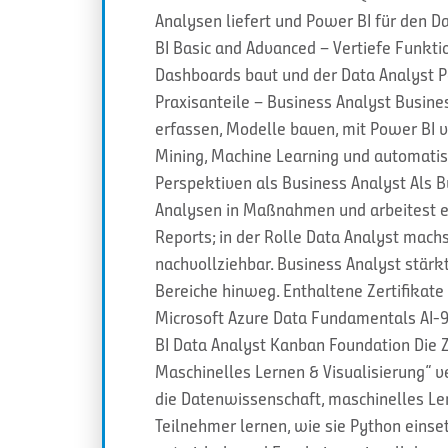
Analysen liefert und Power BI für den Da
BI Basic and Advanced – Vertiefe Funkt
Dashboards baut und der Data Analyst Po
Praxisanteile – Business Analyst Busines
erfassen, Modelle bauen, mit Power BI vi
Mining, Machine Learning und automatisi
Perspektiven als Business Analyst Als Bu
Analysen in Maßnahmen und arbeitest en
Reports; in der Rolle Data Analyst mac
nachvollziehbar. Business Analyst stä
Bereiche hinweg. Enthaltene Zertifikat
Microsoft Azure Data Fundamentals AI-90
BI Data Analyst Kanban Foundation Die Z
Maschinelles Lernen & Visualisierung“ v
die Datenwissenschaft, maschinelles Ler
Teilnehmer lernen, wie sie Python eins