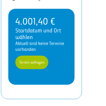
4.001,40
€
Startdatum und Ort
wählen
Aktuell sind keine Termine
vorhanden
Termin anfragen