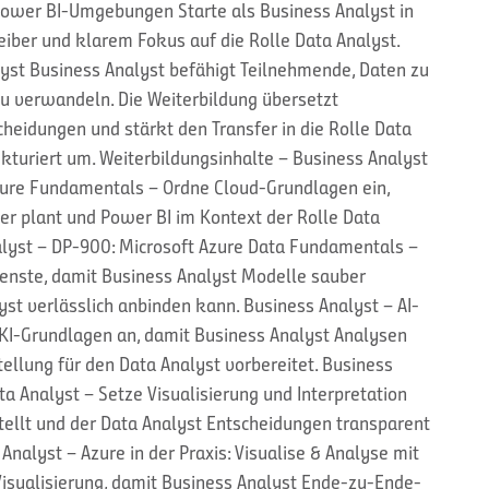
 Power BI-Umgebungen Starte als Business Analyst in
eiber und klarem Fokus auf die Rolle Data Analyst.
lyst Business Analyst befähigt Teilnehmende, Daten zu
 zu verwandeln. Die Weiterbildung übersetzt
cheidungen und stärkt den Transfer in die Rolle Data
ukturiert um. Weiterbildungsinhalte – Business Analyst
zure Fundamentals – Ordne Cloud-Grundlagen ein,
er plant und Power BI im Kontext der Rolle Data
nalyst – DP-900: Microsoft Azure Data Fundamentals –
enste, damit Business Analyst Modelle sauber
yst verlässlich anbinden kann. Business Analyst – AI-
e KI-Grundlagen an, damit Business Analyst Analysen
tellung für den Data Analyst vorbereitet. Business
a Analyst – Setze Visualisierung und Interpretation
tellt und der Data Analyst Entscheidungen transparent
Analyst – Azure in der Praxis: Visualise & Analyse mit
 Visualisierung, damit Business Analyst Ende-zu-Ende-