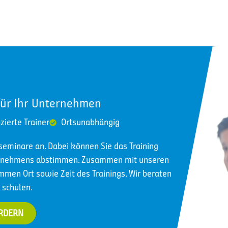
für Ihr Unternehmen
izierte Trainer
Ortsunabhängig
nseminare an. Dabei können Sie das Training
ternehmens abstimmen. Zusammen mit unseren
immen Ort sowie Zeit des Trainings. Wir beraten
 schulen.
ORDERN