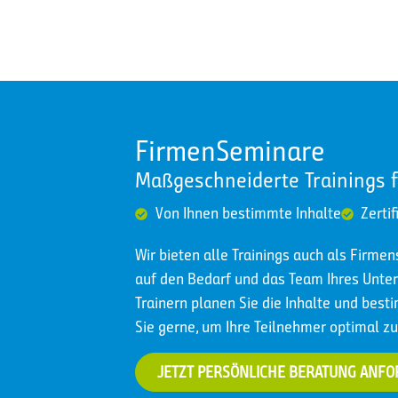
FirmenSeminare
Maßgeschneiderte Trainings 
Von Ihnen bestimmte Inhalte
Zertif
Wir bieten alle Trainings auch als Firme
auf den Bedarf und das Team Ihres Un
Trainern planen Sie die Inhalte und best
Sie gerne, um Ihre Teilnehmer optimal zu
JETZT PERSÖNLICHE BERATUNG ANF