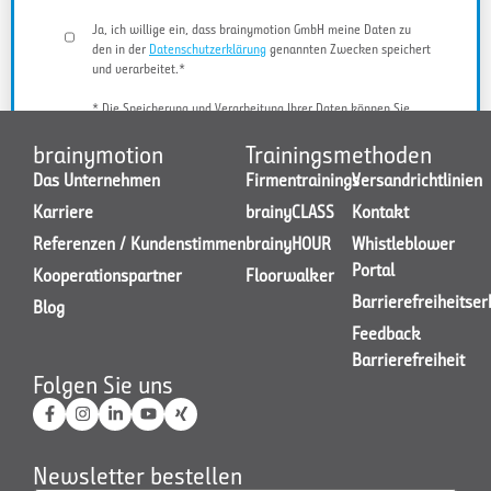
Ja, ich willige ein, dass brainymotion GmbH meine Daten zu
den in der
Datenschutzerklärung
genannten Zwecken speichert
und verarbeitet.*
* Die Speicherung und Verarbeitung Ihrer Daten können Sie
jederzeit widerrufen.
brainymotion
Trainingsmethoden
Das Unternehmen
Firmentrainings
Versandrichtlinien
Karriere
brainyCLASS
Kontakt
JETZT KONTAKT AUFNEHMEN
Referenzen / Kundenstimmen
brainyHOUR
Whistleblower
Portal
Kooperationspartner
Floorwalker
Barrierefreiheitse
Blog
Feedback
Barrierefreiheit
Folgen Sie uns
Newsletter bestellen