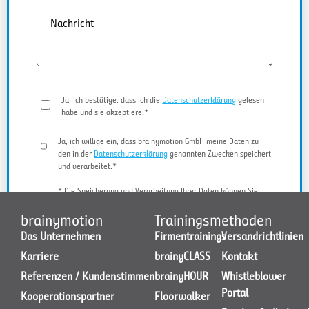
Nachricht
Ja, ich bestätige, dass ich die
Datenschutzerklärung
gelesen
habe und sie akzeptiere.*
Ja, ich willige ein, dass brainymotion GmbH meine Daten zu
den in der
Datenschutzerklärung
genannten Zwecken speichert
und verarbeitet.*
* Die Speicherung und Verarbeitung Ihrer Daten können Sie
jederzeit widerrufen.
brainymotion
Trainingsmethoden
Das Unternehmen
Firmentrainings
Versandrichtlinien
Karriere
brainyCLASS
Kontakt
JETZT KONTAKT AUFNEHMEN
Referenzen / Kundenstimmen
brainyHOUR
Whistleblower
Portal
Kooperationspartner
Floorwalker