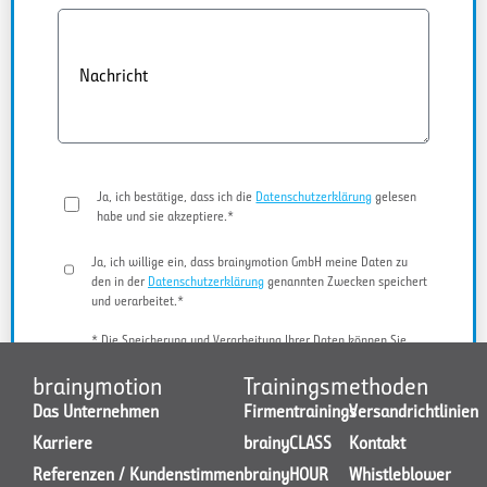
Nachricht
Ja, ich bestätige, dass ich die
Datenschutzerklärung
gelesen
habe und sie akzeptiere.*
Ja, ich willige ein, dass brainymotion GmbH meine Daten zu
den in der
Datenschutzerklärung
genannten Zwecken speichert
und verarbeitet.*
* Die Speicherung und Verarbeitung Ihrer Daten können Sie
jederzeit widerrufen.
brainymotion
Trainingsmethoden
Das Unternehmen
Firmentrainings
Versandrichtlinien
Karriere
brainyCLASS
Kontakt
JETZT KONTAKT AUFNEHMEN
Referenzen / Kundenstimmen
brainyHOUR
Whistleblower