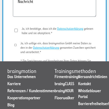
Nachricht
Ja, ich bestätige, dass ich die
Datenschutzerklärung
gelesen
habe und sie akzeptiere.*
Ja, ich willige ein, dass brainymotion GmbH meine Daten zu
den in der
Datenschutzerklärung
genannten Zwecken speichert
und verarbeitet.*
* Die Speicherung und Verarbeitung Ihrer Daten können Sie
jederzeit widerrufen.
brainymotion
Trainingsmethoden
Das Unternehmen
Firmentrainings
Versandrichtlinien
Karriere
brainyCLASS
Kontakt
JETZT KONTAKT AUFNEHMEN
Referenzen / Kundenstimmen
brainyHOUR
Whistleblower
Portal
Kooperationspartner
Floorwalker
Barrierefreiheitse
Blog