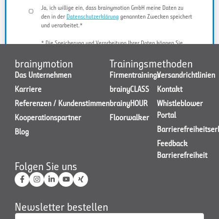
Ja, ich willige ein, dass brainymotion GmbH meine Daten zu
den in der
Datenschutzerklärung
genannten Zwecken speichert
und verarbeitet.*
* Die Speicherung und Verarbeitung Ihrer Daten können Sie
jederzeit widerrufen.
brainymotion
Trainingsmethoden
Das Unternehmen
Firmentrainings
Versandrichtlinien
Karriere
brainyCLASS
Kontakt
JETZT KONTAKT AUFNEHMEN
Referenzen / Kundenstimmen
brainyHOUR
Whistleblower
Portal
Kooperationspartner
Floorwalker
Barrierefreiheitse
Blog
Feedback
Barrierefreiheit
Folgen Sie uns
Newsletter bestellen