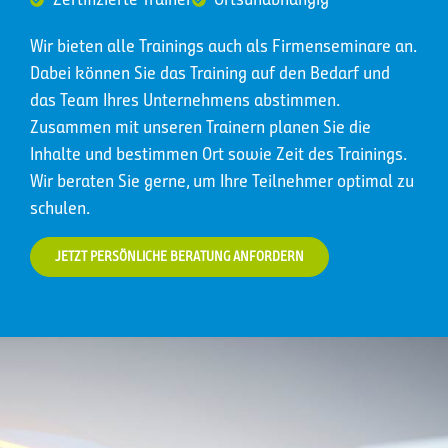
Wir bieten alle Trainings auch als Firmenseminare an.
Dabei können Sie das Training auf den Bedarf und
das Team Ihres Unternehmens abstimmen.
Zusammen mit unseren Trainern planen Sie die
Inhalte und bestimmen Ort sowie Zeit des Trainings.
Wir beraten Sie gerne, um Ihre Teilnehmer optimal zu
schulen.
JETZT PERSÖNLICHE BERATUNG ANFORDERN