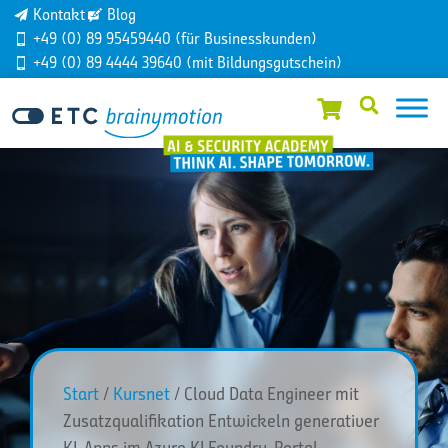
Kontakt
Blog
+49 (0) 89 95459440 (für Businesskunden)
+49 (0) 89 4444 39640 (mit Bildungsgutschein)
Start
/
Kursnet
/ Cloud Data Engineer mit
Zusatzqualifikation Entwickeln generativer
KI-Apps im Azure KI Foundry-Portal