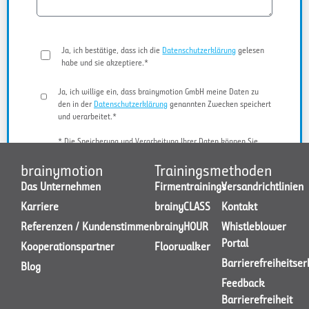
Ja, ich bestätige, dass ich die
Datenschutzerklärung
gelesen
habe und sie akzeptiere.*
Ja, ich willige ein, dass brainymotion GmbH meine Daten zu
den in der
Datenschutzerklärung
genannten Zwecken speichert
und verarbeitet.*
* Die Speicherung und Verarbeitung Ihrer Daten können Sie
jederzeit widerrufen.
brainymotion
Trainingsmethoden
Das Unternehmen
Firmentrainings
Versandrichtlinien
Karriere
brainyCLASS
Kontakt
JETZT KONTAKT AUFNEHMEN
Referenzen / Kundenstimmen
brainyHOUR
Whistleblower
Portal
Kooperationspartner
Floorwalker
Barrierefreiheitse
Blog
Feedback
Barrierefreiheit