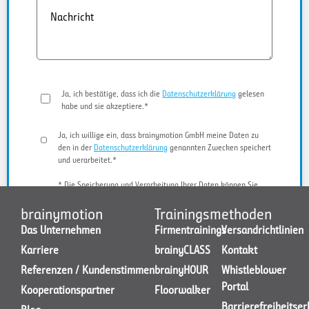
Nachricht
Ja, ich bestätige, dass ich die
Datenschutzerklärung
gelesen
habe und sie akzeptiere.*
Ja, ich willige ein, dass brainymotion GmbH meine Daten zu
den in der
Datenschutzerklärung
genannten Zwecken speichert
und verarbeitet.*
* Die Speicherung und Verarbeitung Ihrer Daten können Sie
jederzeit widerrufen.
brainymotion
Trainingsmethoden
Das Unternehmen
Firmentrainings
Versandrichtlinien
Karriere
brainyCLASS
Kontakt
JETZT KONTAKT AUFNEHMEN
Referenzen / Kundenstimmen
brainyHOUR
Whistleblower
Portal
Kooperationspartner
Floorwalker
Barrierefreiheitse