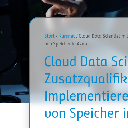
Start
/
Kursnet
/ Cloud Data Scientist m
von Speicher in Azure
Cloud Data Sci
Zusatzqualifi
Implementiere
von Speicher i