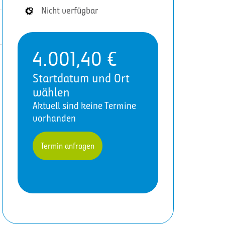
Nicht verfügbar
4.001,40
€
Startdatum und Ort
wählen
Aktuell sind keine Termine
vorhanden
Termin anfragen