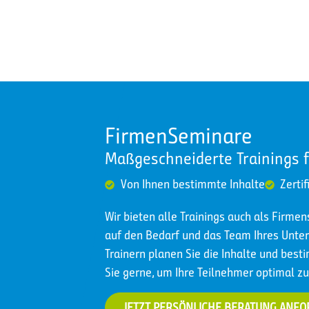
FirmenSeminare
Maßgeschneiderte Trainings 
Von Ihnen bestimmte Inhalte
Zertif
Wir bieten alle Trainings auch als Firme
auf den Bedarf und das Team Ihres Un
Trainern planen Sie die Inhalte und best
Sie gerne, um Ihre Teilnehmer optimal zu
JETZT PERSÖNLICHE BERATUNG ANF