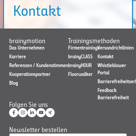
Kontakt
Sie haben eine individuelle
Anforderung? Schreiben Sie uns!
brainymotion
Trainingsmethoden
Das Unternehmen
Firmentrainings
Versandrichtlinien
Karriere
brainyCLASS
Kontakt
Referenzen / Kundenstimmen
brainyHOUR
Whistleblower
Portal
Kooperationspartner
Floorwalker
Barrierefreiheitse
Blog
Feedback
Barrierefreiheit
Folgen Sie uns
Newsletter bestellen