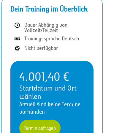
Dein Training im Überblick
Dauer Abhängig von
Vollzeit/Teilzeit
Trainingssprache Deutsch
Nicht verfügbar
4.001,40
€
Startdatum und Ort
wählen
Aktuell sind keine Termine
vorhanden
Termin anfragen