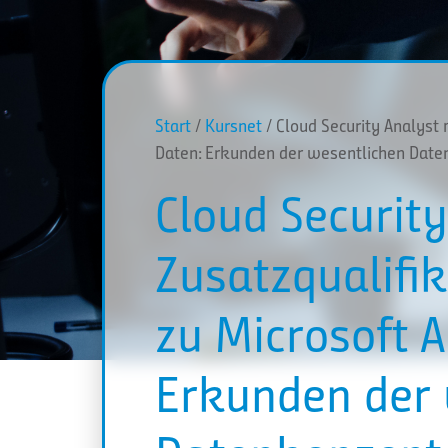
Start
/
Kursnet
/ Cloud Security Analyst 
Daten: Erkunden der wesentlichen Dat
Cloud Security
Zusatzqualifi
zu Microsoft 
Erkunden der 