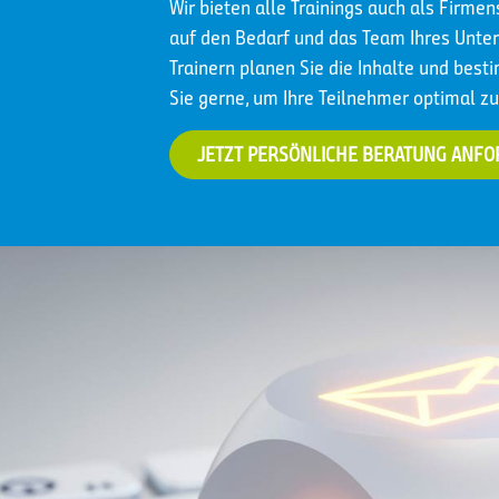
Wir bieten alle Trainings auch als Firme
auf den Bedarf und das Team Ihres Un
Trainern planen Sie die Inhalte und best
Sie gerne, um Ihre Teilnehmer optimal zu
JETZT PERSÖNLICHE BERATUNG ANF