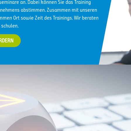
nseminare an. Dabei können Sie das Training
ternehmens abstimmen. Zusammen mit unseren
immen Ort sowie Zeit des Trainings. Wir beraten
 schulen.
ORDERN