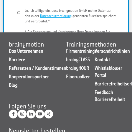
Ja, ich willige ein, dass brainymotion GmbH meine Daten zu
den in der
Datenschutzerklärung
genannten Zwecken speichert
und verarbeitet.*
* Die Speicherung und Verarbeitung Ihrer Daten können Sie
jederzeit widerrufen.
brainymotion
Trainingsmethoden
Das Unternehmen
Firmentrainings
Versandrichtlinien
Karriere
brainyCLASS
Kontakt
JETZT KONTAKT AUFNEHMEN
Referenzen / Kundenstimmen
brainyHOUR
Whistleblower
Portal
Kooperationspartner
Floorwalker
Barrierefreiheitse
Blog
Feedback
Barrierefreiheit
Folgen Sie uns
Newsletter bestellen