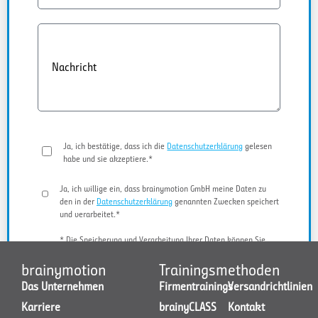
Nachricht
Ja, ich bestätige, dass ich die
Datenschutzerklärung
gelesen
habe und sie akzeptiere.*
Ja, ich willige ein, dass brainymotion GmbH meine Daten zu
den in der
Datenschutzerklärung
genannten Zwecken speichert
und verarbeitet.*
* Die Speicherung und Verarbeitung Ihrer Daten können Sie
jederzeit widerrufen.
brainymotion
Trainingsmethoden
Das Unternehmen
Firmentrainings
Versandrichtlinien
Karriere
brainyCLASS
Kontakt
JETZT KONTAKT AUFNEHMEN