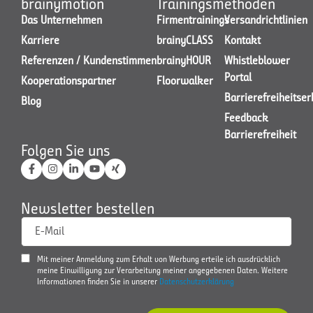
brainymotion
Trainingsmethoden
Das Unternehmen
Firmentrainings
Versandrichtlinien
Karriere
brainyCLASS
Kontakt
JETZT KONTAKT AUFNEHMEN
Referenzen / Kundenstimmen
brainyHOUR
Whistleblower
Portal
Kooperationspartner
Floorwalker
Barrierefreiheitse
Blog
Feedback
Barrierefreiheit
Folgen Sie uns
Newsletter bestellen
E-Mail
Mit meiner Anmeldung zum Erhalt von Werbung erteile ich ausdrücklich
meine Einwilligung zur Verarbeitung meiner angegebenen Daten. Weitere
Informationen finden Sie in unserer
Datenschutzerklärung