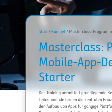
Start
/
Kursnet
/ Masterclass: Programm
Masterclass: 
Mobile-App-D
Starter
Das Training vermittelt grundlegende K
Teilnehmende lernen die zentralen Pri
den Aufbau von Apps für gängige Plattfo