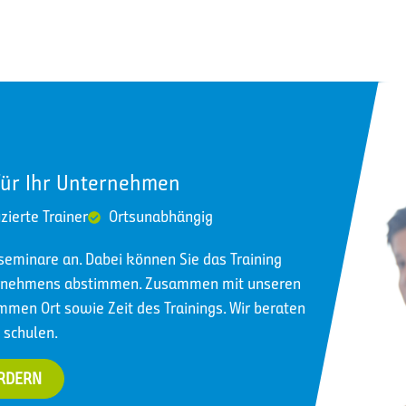
für Ihr Unternehmen
izierte Trainer
Ortsunabhängig
nseminare an. Dabei können Sie das Training
ternehmens abstimmen. Zusammen mit unseren
immen Ort sowie Zeit des Trainings. Wir beraten
 schulen.
ORDERN