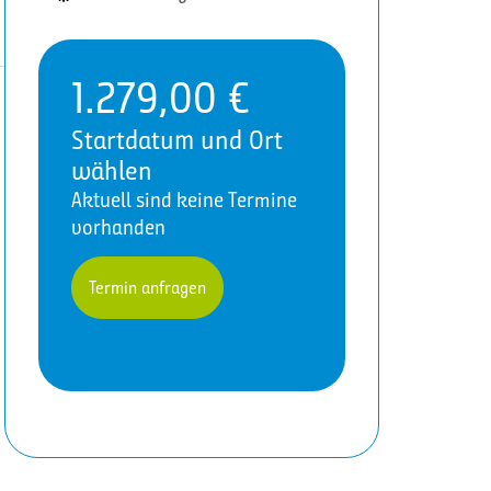
1.279,00
€
Startdatum und Ort
wählen
Aktuell sind keine Termine
vorhanden
Termin anfragen