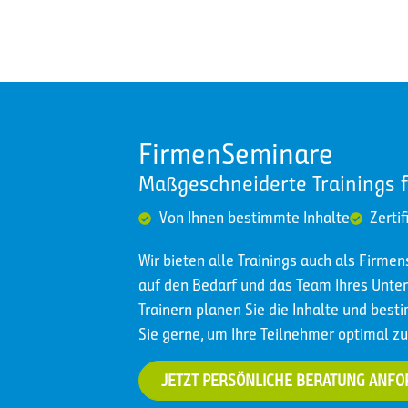
FirmenSeminare
Maßgeschneiderte Trainings 
Von Ihnen bestimmte Inhalte
Zertif
Wir bieten alle Trainings auch als Firme
auf den Bedarf und das Team Ihres Un
Trainern planen Sie die Inhalte und best
Sie gerne, um Ihre Teilnehmer optimal zu
JETZT PERSÖNLICHE BERATUNG ANF