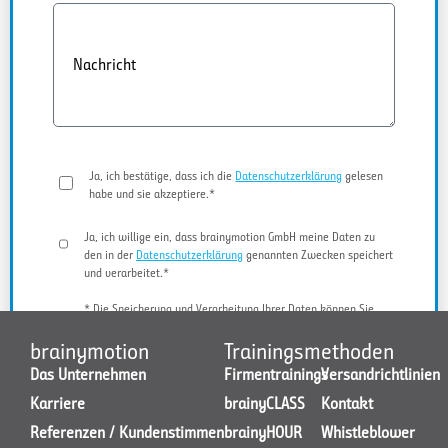
Nachricht
Ja, ich bestätige, dass ich die
Datenschutzerklärung
gelesen
habe und sie akzeptiere.*
Ja, ich willige ein, dass brainymotion GmbH meine Daten zu
den in der
Datenschutzerklärung
genannten Zwecken speichert
und verarbeitet.*
* Die Speicherung und Verarbeitung Ihrer Daten können Sie
jederzeit widerrufen.
brainymotion
Trainingsmethoden
Das Unternehmen
Firmentrainings
Versandrichtlinien
Karriere
brainyCLASS
Kontakt
JETZT KONTAKT AUFNEHMEN
Referenzen / Kundenstimmen
brainyHOUR
Whistleblower