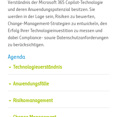
Verständnis der Microsoft 365 Copilot-Technologie
und deren Anwendungspotenzial besitzen. Sie
werden in der Lage sein, Risiken zu bewerten,
Change-Management-Strategien zu entwickeln, den
Erfolg Ihrer Technologieinvestition zu messen und
dabei Compliance- sowie Datenschutzanforderungen
zu berücksichtigen.
Agenda
Technologieverständnis
Integration in die Arbeitsumgebung
Anwendungsfälle
Einblick in die KI-basierten Funktionen
Geschäftsprozesse optimieren
Risikomanagement
Produktivität steigern
Strategien zur Identifizierung und