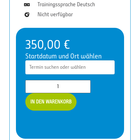
Trainingssprache Deutsch
Nicht verfügbar
350,00
€
Startdatum und Ort wählen
Microsoft
IN DEN WARENKORB
365
Copilot
für
Entscheider
Menge