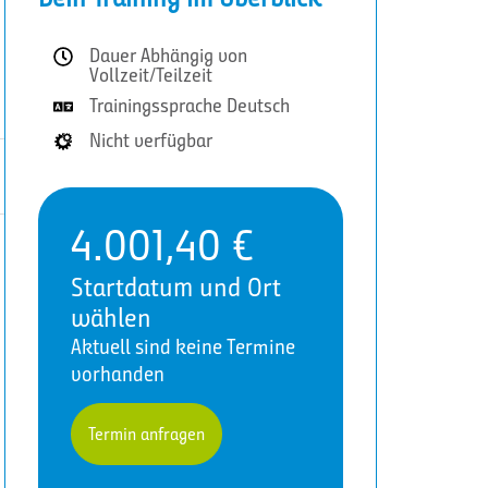
Dauer Abhängig von
Vollzeit/Teilzeit
Trainingssprache Deutsch
Nicht verfügbar
4.001,40
€
Startdatum und Ort
wählen
Aktuell sind keine Termine
vorhanden
Termin anfragen