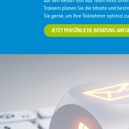
auf den Bedarf und das Team Ihres Un
Trainern planen Sie die Inhalte und best
Sie gerne, um Ihre Teilnehmer optimal zu
JETZT PERSÖNLICHE BERATUNG ANF