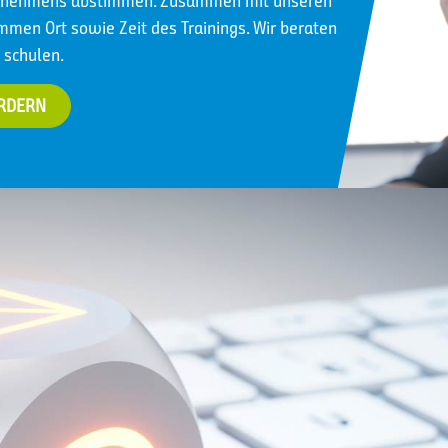
ternehmens abstimmen. Zusammen mit unseren
immen Ort sowie Zeit des Trainings. Wir beraten
 schulen.
ORDERN