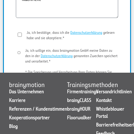
Ja, ich bestätige, dass ich die
Datenschutzerklärung
gelesen
habe und sie akzeptiere.*
Ja, ich willige ein, dass brainymotion GmbH meine Daten zu
den in der
Datenschutzerklärung
genannten Zwecken speichert
und verarbeitet.*
* Die Speicherung und Verarbeitung Ihrer Daten können Sie
jederzeit widerrufen.
brainymotion
Trainingsmethoden
Das Unternehmen
Firmentrainings
Versandrichtlinien
Karriere
brainyCLASS
Kontakt
JETZT KONTAKT AUFNEHMEN
Referenzen / Kundenstimmen
brainyHOUR
Whistleblower
Portal
Kooperationspartner
Floorwalker
Barrierefreiheitse
Blog
Feedback