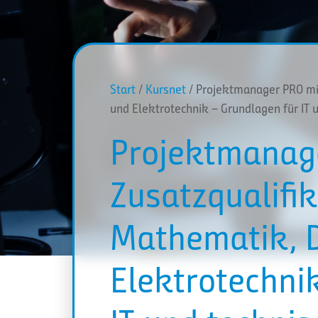
Start
/
Kursnet
/ Projektmanager PRO mit
und Elektrotechnik – Grundlagen für IT 
Projektmanag
Zusatzqualifi
Mathematik, D
Elektrotechni