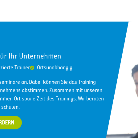
für Ihr Unternehmen
izierte Trainer
Ortsunabhängig
nseminare an. Dabei können Sie das Training
ternehmens abstimmen. Zusammen mit unseren
immen Ort sowie Zeit des Trainings. Wir beraten
 schulen.
ORDERN