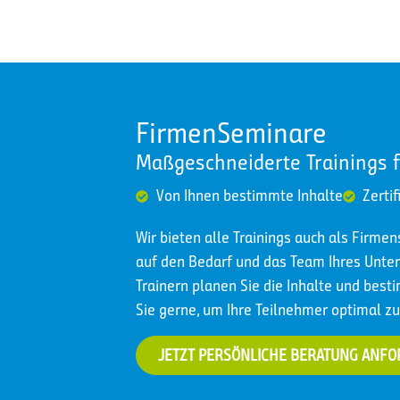
FirmenSeminare
Maßgeschneiderte Trainings 
Von Ihnen bestimmte Inhalte
Zertif
Wir bieten alle Trainings auch als Firme
auf den Bedarf und das Team Ihres Un
Trainern planen Sie die Inhalte und best
Sie gerne, um Ihre Teilnehmer optimal zu
JETZT PERSÖNLICHE BERATUNG ANF