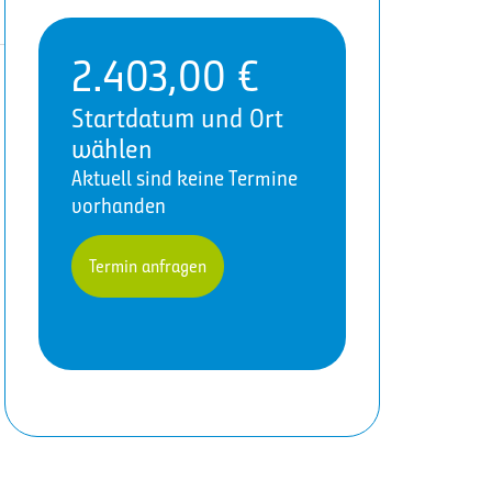
2.403,00
€
Startdatum und Ort
wählen
Aktuell sind keine Termine
vorhanden
Termin anfragen