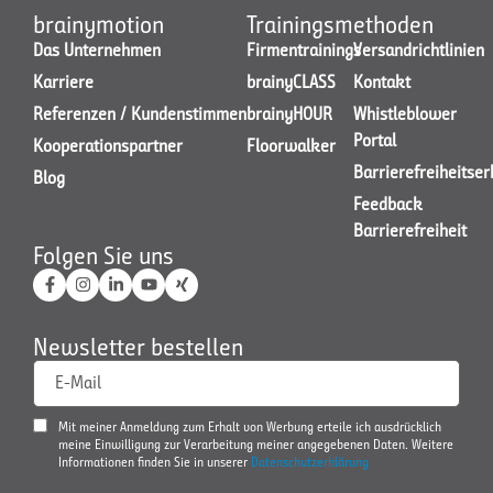
brainymotion
Trainingsmethoden
Das Unternehmen
Firmentrainings
Versandrichtlinien
Karriere
brainyCLASS
Kontakt
JETZT KONTAKT AUFNEHMEN
Referenzen / Kundenstimmen
brainyHOUR
Whistleblower
Portal
Kooperationspartner
Floorwalker
Barrierefreiheitse
Blog
Feedback
Barrierefreiheit
Folgen Sie uns
Newsletter bestellen
E-Mail
Mit meiner Anmeldung zum Erhalt von Werbung erteile ich ausdrücklich
meine Einwilligung zur Verarbeitung meiner angegebenen Daten. Weitere
Informationen finden Sie in unserer
Datenschutzerklärung