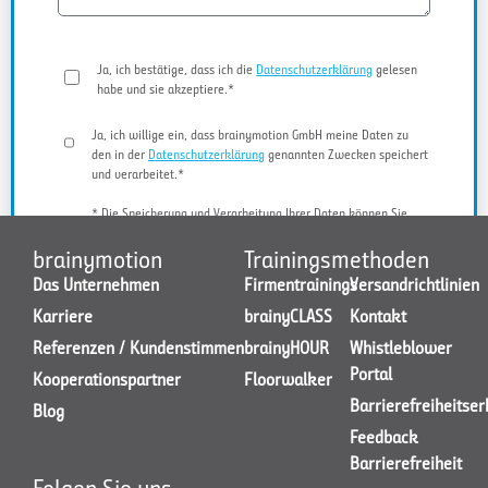
Ja, ich bestätige, dass ich die
Datenschutzerklärung
gelesen
habe und sie akzeptiere.*
Ja, ich willige ein, dass brainymotion GmbH meine Daten zu
den in der
Datenschutzerklärung
genannten Zwecken speichert
und verarbeitet.*
* Die Speicherung und Verarbeitung Ihrer Daten können Sie
jederzeit widerrufen.
brainymotion
Trainingsmethoden
Das Unternehmen
Firmentrainings
Versandrichtlinien
Karriere
brainyCLASS
Kontakt
JETZT KONTAKT AUFNEHMEN
Referenzen / Kundenstimmen
brainyHOUR
Whistleblower
Portal
Kooperationspartner
Floorwalker
Barrierefreiheitse
Blog
Feedback
Barrierefreiheit