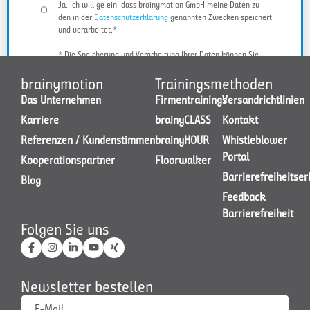
Ja, ich willige ein, dass brainymotion GmbH meine Daten zu
den in der
Datenschutzerklärung
genannten Zwecken speichert
und verarbeitet.*
* Die Speicherung und Verarbeitung Ihrer Daten können Sie
jederzeit widerrufen.
brainymotion
Trainingsmethoden
Das Unternehmen
Firmentrainings
Versandrichtlinien
Karriere
brainyCLASS
Kontakt
JETZT KONTAKT AUFNEHMEN
Referenzen / Kundenstimmen
brainyHOUR
Whistleblower
Portal
Kooperationspartner
Floorwalker
Barrierefreiheitse
Blog
Feedback
Barrierefreiheit
Folgen Sie uns
Newsletter bestellen
E-Mail