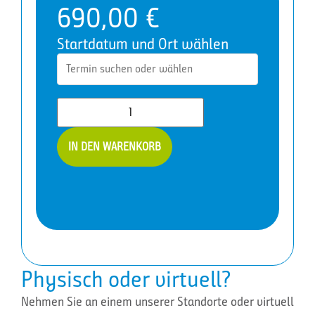
690,00
€
Startdatum und Ort wählen
SC-
IN DEN WARENKORB
5006:
Enhance
security
operations
by
using
Microsoft
Security
Copilot
Menge
Physisch oder virtuell?
Nehmen Sie an einem unserer Standorte oder virtuell