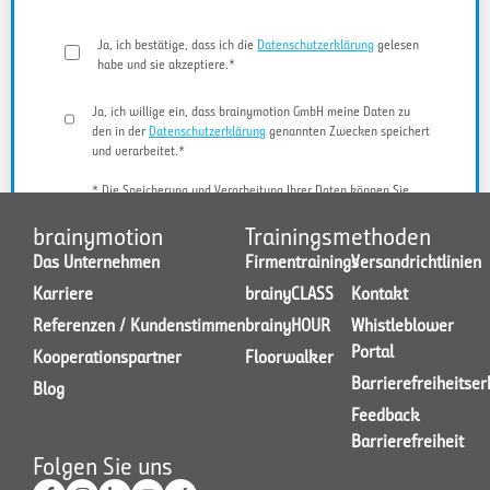
Ja, ich bestätige, dass ich die
Datenschutzerklärung
gelesen
habe und sie akzeptiere.*
Ja, ich willige ein, dass brainymotion GmbH meine Daten zu
den in der
Datenschutzerklärung
genannten Zwecken speichert
und verarbeitet.*
* Die Speicherung und Verarbeitung Ihrer Daten können Sie
jederzeit widerrufen.
brainymotion
Trainingsmethoden
Das Unternehmen
Firmentrainings
Versandrichtlinien
Karriere
brainyCLASS
Kontakt
JETZT KONTAKT AUFNEHMEN
Referenzen / Kundenstimmen
brainyHOUR
Whistleblower
Portal
Kooperationspartner
Floorwalker
Barrierefreiheitse
Blog
Feedback
Barrierefreiheit
Folgen Sie uns