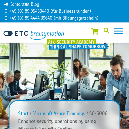
Kontakt
Blog
+49 (0) 89 95459440 (für Businesskunden)
+49 (0) 89 4444 39640 (mit Bildungsgutschein)
Start
/
Microsoft Azure Trainings
/ SC-5006:
Enhance security operations by using
Microsoft Security Copilot