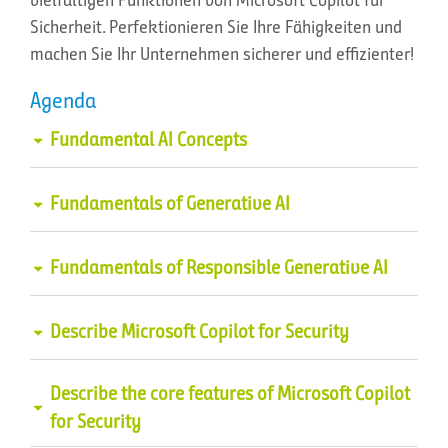
Sicherheit. Perfektionieren Sie Ihre Fähigkeiten und
machen Sie Ihr Unternehmen sicherer und effizienter!
Agenda
Fundamental AI Concepts
Introduction to AI
Fundamentals of Generative AI
Understand machine learning
What is generative AI?
Fundamentals of Responsible Generative AI
Understand computer vision
Improve generative AI responses with
Plan a responsible generative AI solution
Describe Microsoft Copilot for Security
prompt engineering
Understand natural language processing
Identify potential harms
Describe the elements of an effective
What are copilots?
Describe the core features of Microsoft Copilot
Understand document intelligence and
prompt
for Security
Measure potential harms
knowledge mining
What is Azure OpenAI?