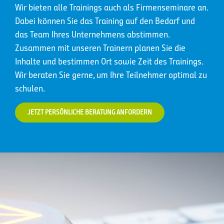
Wir bieten alle Trainings auch als Firmenseminare an.
Dabei können Sie das Training auf den Bedarf und
das Team Ihres Unternehmens abstimmen.
Zusammen mit unseren Trainern planen Sie die
Inhalte und bestimmen Ort sowie Zeit des Trainings.
Wir beraten Sie gerne, um Ihre Teilnehmer optimal zu
schulen.
JETZT PERSÖNLICHE BERATUNG ANFORDERN