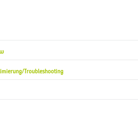
Copilot-Arbeitsmodi (Chat/Inline), Kontext der aktiven
ow
Diff/Commit, Iteration von Copilot-Vorschlägen in einem
timierung/Troubleshooting
 Teststrategie
Gegenmaßnahmen
kationen generieren – und fachlich prüfen
ilot erklären lassen und selbst validieren
len (Parameter, NOCOUNT, Doku-Header, Beispielaufruf)
m SQL Server