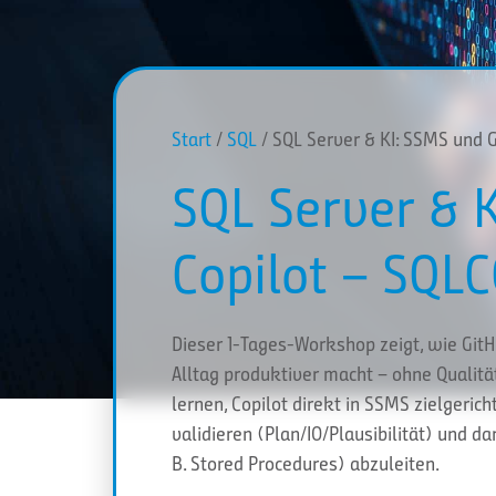
Start
/
SQL
/ SQL Server & KI: SSMS und 
SQL Server & 
Copilot – SQL
Dieser 1-Tages-Workshop zeigt, wie Git
Alltag produktiver macht – ohne Qualitä
lernen, Copilot direkt in SSMS zielgerich
validieren (Plan/IO/Plausibilität) und 
B. Stored Procedures) abzuleiten.