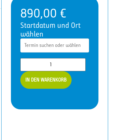
890,00
€
Startdatum und Ort
wählen
SQL
Server
IN DEN WARENKORB
&
KI:
SSMS
und
GitHub
Copilot
-
SQLCO
Menge