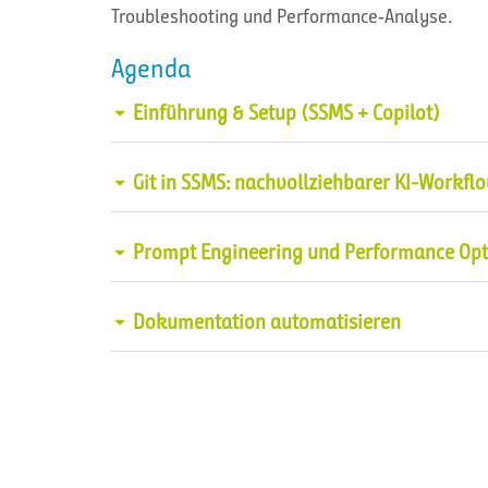
Troubleshooting und Performance‑Analyse.
Agenda
Einführung & Setup (SSMS + Copilot)
Technische Voraussetzungen, Anmeldung, 
Git in SSMS: nachvollziehbarer KI-Workfl
Datenbank
SQL Scripts verwalten und versionieren, 
Prompt Engineering und Performance Op
lokalen Repository sichtbar machen
Missing Index: Interpretation, Trade-offs,
Dokumentation automatisieren
Parameter Sniffing: Verständnis und 
abellenbeschreibung/KPI-Queries/Spezifi
Execution Plan (XML/Operatoren) mit Cop
Aus Query eine Stored Procedure erstel
Refactoring von Performance-Themen i