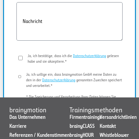
Nachricht
Ja, ich bestätige, dass ich die
Datenschutzerklärung
gelesen
habe und sie akzeptiere.*
Ja, ich willige ein, dass brainymotion GmbH meine Daten zu
den in der
Datenschutzerklärung
genannten Zwecken speichert
und verarbeitet.*
* Die Speicherung und Verarbeitung Ihrer Daten können Sie
jederzeit widerrufen.
brainymotion
Trainingsmethoden
Das Unternehmen
Firmentrainings
Versandrichtlinien
Karriere
brainyCLASS
Kontakt
JETZT KONTAKT AUFNEHMEN
Referenzen / Kundenstimmen
brainyHOUR
Whistleblower