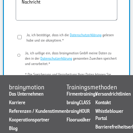
Nachricht
Ja, ich bestätige, dass ich die
Datenschutzerklärung
gelesen
habe und sie akzeptiere.*
Ja, ich willige ein, dass brainymotion GmbH meine Daten zu
den in der
Datenschutzerklärung
genannten Zwecken speichert
und verarbeitet.*
* Die Speicherung und Verarbeitung Ihrer Daten können Sie
jederzeit widerrufen.
brainymotion
Trainingsmethoden
Das Unternehmen
Firmentrainings
Versandrichtlinien
Karriere
brainyCLASS
Kontakt
JETZT KONTAKT AUFNEHMEN
Referenzen / Kundenstimmen
brainyHOUR
Whistleblower
Portal
Kooperationspartner
Floorwalker
Barrierefreiheitse
Blog