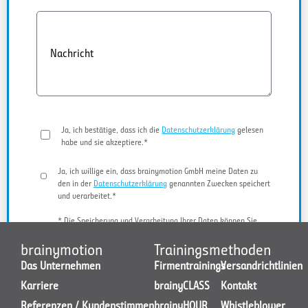
Nachricht
Ja, ich bestätige, dass ich die
Datenschutzerklärung
gelesen
habe und sie akzeptiere.*
Ja, ich willige ein, dass brainymotion GmbH meine Daten zu
den in der
Datenschutzerklärung
genannten Zwecken speichert
und verarbeitet.*
* Die Speicherung und Verarbeitung Ihrer Daten können Sie
jederzeit widerrufen.
brainymotion
Trainingsmethoden
Das Unternehmen
Firmentrainings
Versandrichtlinien
Karriere
brainyCLASS
Kontakt
JETZT KONTAKT AUFNEHMEN
Referenzen / Kundenstimmen
brainyHOUR
Whistleblower