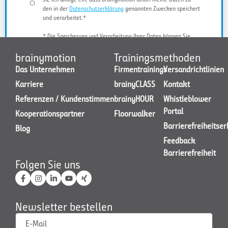
den in der
Datenschutzerklärung
genannten Zwecken speichert
und verarbeitet.*
* Die Speicherung und Verarbeitung Ihrer Daten können Sie
jederzeit widerrufen.
brainymotion
Trainingsmethoden
Das Unternehmen
Firmentrainings
Versandrichtlinien
Karriere
brainyCLASS
Kontakt
JETZT KONTAKT AUFNEHMEN
Referenzen / Kundenstimmen
brainyHOUR
Whistleblower
Portal
Kooperationspartner
Floorwalker
Barrierefreiheitse
Blog
Feedback
Barrierefreiheit
Folgen Sie uns
Newsletter bestellen
E-Mail