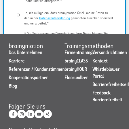
habe und sie akzeptiere.*
Ja, ich willige ein, dass brainymotion GmbH meine Daten zu
den in der
Datenschutzerklärung
genannten Zwecken speichert
und verarbeitet.*
* Die Speicherung und Verarbeitung Ihrer Daten können Sie
jederzeit widerrufen.
brainymotion
Trainingsmethoden
Das Unternehmen
Firmentrainings
Versandrichtlinien
Karriere
brainyCLASS
Kontakt
JETZT KONTAKT AUFNEHMEN
Referenzen / Kundenstimmen
brainyHOUR
Whistleblower
Portal
Kooperationspartner
Floorwalker
Barrierefreiheitse
Blog
Feedback
Barrierefreiheit
Folgen Sie uns