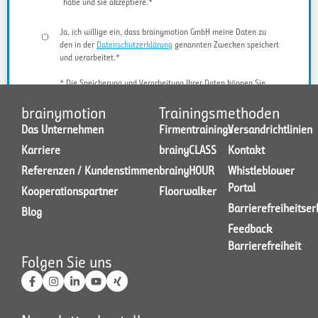
habe und sie akzeptiere.*
Ja, ich willige ein, dass brainymotion GmbH meine Daten zu
den in der
Datenschutzerklärung
genannten Zwecken speichert
und verarbeitet.*
* Die Speicherung und Verarbeitung Ihrer Daten können Sie
jederzeit widerrufen.
brainymotion
Trainingsmethoden
Das Unternehmen
Firmentrainings
Versandrichtlinien
Karriere
brainyCLASS
Kontakt
JETZT KONTAKT AUFNEHMEN
Referenzen / Kundenstimmen
brainyHOUR
Whistleblower
Portal
Kooperationspartner
Floorwalker
Barrierefreiheitse
Blog
Feedback
Barrierefreiheit
Folgen Sie uns